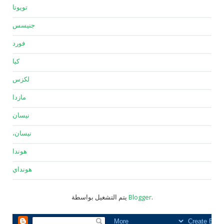
تويوتا
جنيسس
فورد
كيا
لكزس
مازدا
نيسان
نيسان،
هوندا
هونداي
.
Blogger
يتم التشغيل بواسطة