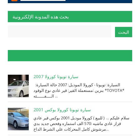
بحث هذه المدونة الإلكترونية
الإبلاغ عن إساءة الاستخدام
سيارة تويوتا كورولا 2007
السيارة: ⁨تويوتا⁩ - ⁨كورولا⁩ الموديل: ⁨2007⁩ حالة السيارة:
⁨مستعملة⁩ القير: ⁨قير عادي⁩ نوع الوقود: ⁨بنزين⁩ *TOYOTA*
الــــفــــــئه ...
سيارة تويوتا كورولا بوكس 2001
سلام عليكم ... ( للبيع ) كورولا موديل 2001 بوكس قير عادي
قزاز عادي ماشيه :570 الف استماره وفحص جديد بدي
مرشوش كامل المحركات علي الشرط الداخ...