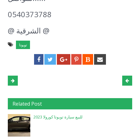
0540373788
@ الشرقية @
تويوتا
Related Post
للبيع سيارة تويوتا كورولا 2023