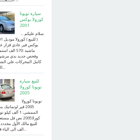
سيارة تويوتا
كورولا بوكس
2001
سلام عليكم ...
( للبيع )
بوكس قير عادي قزاز ع
ماشيه :570 الف ا
وفحص جديد بدي مرش
كامل المحركات علي الش
الداخ...
للبيع سيارة
تويوتا كورولا
2005
تويوتا كورولا
2005 قير اوتماتيك ب
الممشى: 1 ألف كيلو 
كورلا2005 نص فل مست
للبيع مالك الأول مجددد
الف الى الياء قير ا...