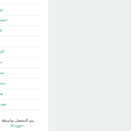
توي
جني
ف
لك
ما
نيس
نيس
هو
هون
يتم التشغيل بواسطة
Blogger
.