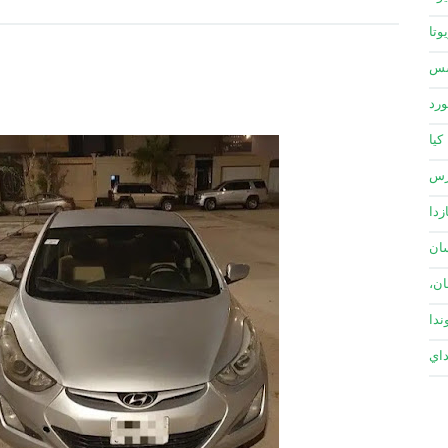
وتا
سس
ورد
كيا
زس
زدا
ان
ان،
ندا
داي