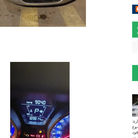
لسيارة:
نوع
زين⁩ *TOYOTA*