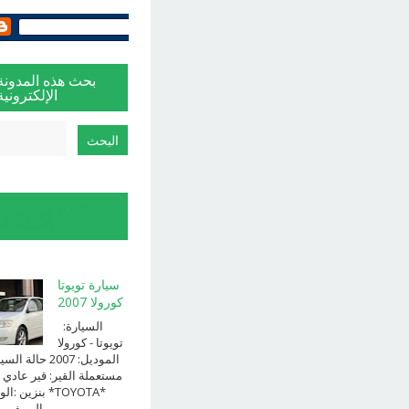
بحث هذه المدونة
الإلكترونية
الإبلاغ عن إساءة
الاستخدام
سيارة تويوتا
كورولا 2007
السيارة:
⁨تويوتا⁩ - ⁨كورولا⁩
الموديل: ⁨2007⁩ حالة ا
⁨مستعملة⁩ القير: ⁨قير عادي⁩ 
الوقود: ⁨بن
الــــفــــــئه ...