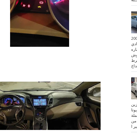
 كورولا موديل 2001
ادي
ستماره
وش
رط
نزين
تويوتا
عملة
 من