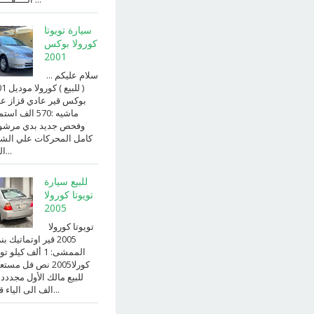
سيارة تويوتا
كورولا بوكس
2001
سلام عليكم ...
( للبيع )
بوكس قير عادي قزاز ع
ماشيه :570 الف ا
وفحص جديد بدي مرش
كامل المحركات علي الش
الداخ...
للبيع سيارة
تويوتا كورولا
2005
تويوتا كورولا
2005 قير اوتماتيك ب
الممشى: 1 ألف كيلو 
كورلا2005 نص فل مست
للبيع مالك الأول مجددد
الف الى الياء قير ا...