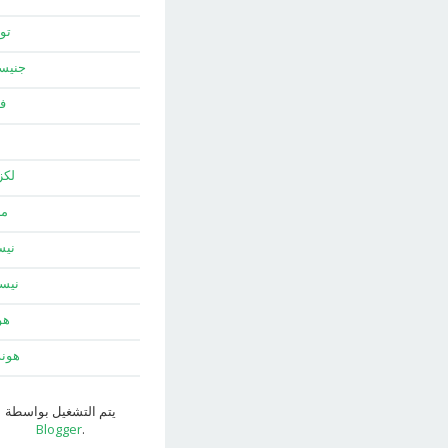
توي
جني
ف
لك
ما
نيس
نيس
هو
هون
يتم التشغيل بواسطة
Blogger
.