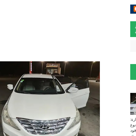
لسيارة:
نوع
زين⁩ *TOYOTA*