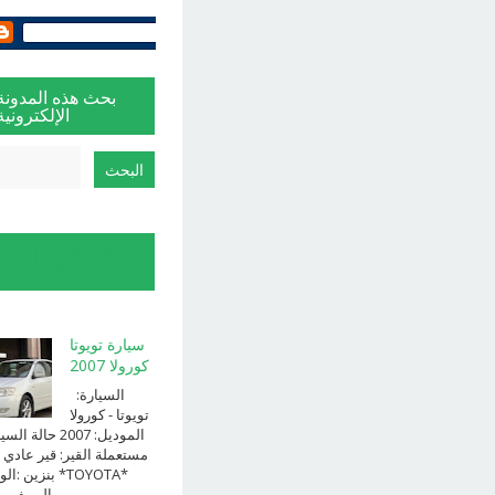
بحث هذه المدونة
الإلكترونية
الإبلاغ عن إساءة
الاستخدام
سيارة تويوتا
كورولا 2007
السيارة:
⁨تويوتا⁩ - ⁨كورولا⁩
الموديل: ⁨2007⁩ حالة ا
⁨مستعملة⁩ القير: ⁨قير عادي⁩ 
الوقود: ⁨بن
الــــفــــــئه ...