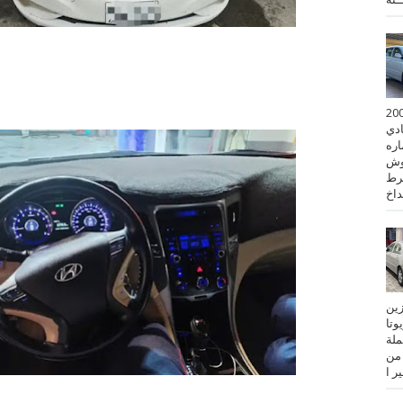
 كورولا موديل 2001
ادي
ستماره
وش
رط
نزين
تويوتا
عملة
 من