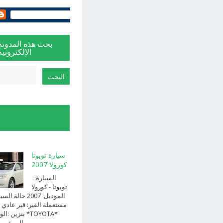
بحث هذه المدونة
الإلكترونية
الإبلاغ عن إساءة
الاستخدام
سيارة تويوتا
كورولا 2007
السيارة:
⁨تويوتا⁩ - ⁨كورولا⁩
الموديل: ⁨2007⁩ حالة ا
⁨مستعملة⁩ القير: ⁨قير عادي⁩ 
الوقود: ⁨بن
الــــفــــــئه ...