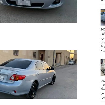
 كورولا موديل 2001
ادي
ستماره
وش
رط
نزين
تويوتا
عملة
 من