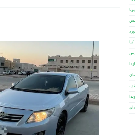
وتا
سس
ورد
كيا
زس
زدا
ان
ان،
ندا
داي