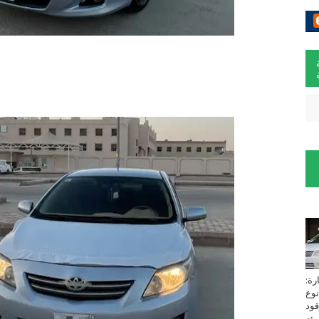
لسيارة:
نوع
زين⁩ *TOYOTA*