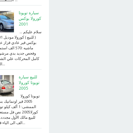
سيارة تويوتا
كورولا بوكس
2001
سلام عليكم ...
( للبيع )
بوكس قير عادي قزاز ع
ماشيه :570 الف ا
وفحص جديد بدي مرش
كامل المحركات علي الش
الداخ...
للبيع سيارة
تويوتا كورولا
2005
تويوتا كورولا
2005 قير اوتماتيك ب
الممشى: 1 ألف كيلو 
كورلا2005 نص فل مست
للبيع مالك الأول مجددد
الف الى الياء قير ا...