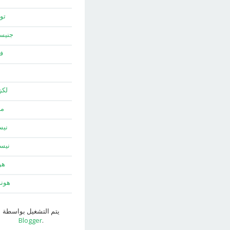
توي
جني
ف
لك
ما
نيس
نيس
هو
هون
يتم التشغيل بواسطة
Blogger
.