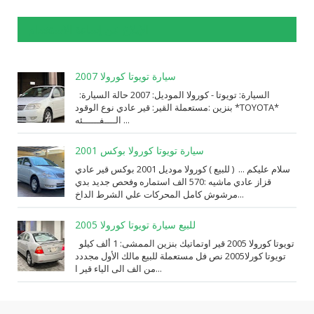
الإبلاغ عن إساءة الاستخدام
سيارة تويوتا كورولا 2007
السيارة: ⁨تويوتا⁩ - ⁨كورولا⁩ الموديل: ⁨2007⁩ حالة السيارة:
⁨مستعملة⁩ القير: ⁨قير عادي⁩ نوع الوقود: ⁨بنزين⁩ *TOYOTA*
الــــفــــــئه ...
سيارة تويوتا كورولا بوكس 2001
سلام عليكم ... ( للبيع ) كورولا موديل 2001 بوكس قير عادي
قزاز عادي ماشيه :570 الف استماره وفحص جديد بدي
مرشوش كامل المحركات علي الشرط الداخ...
للبيع سيارة تويوتا كورولا 2005
تويوتا كورولا 2005 قير اوتماتيك بنزين الممشى: 1 ألف كيلو
تويوتا كورلا2005 نص فل مستعملة للبيع مالك الأول مجددد
من الف الى الياء قير ا...