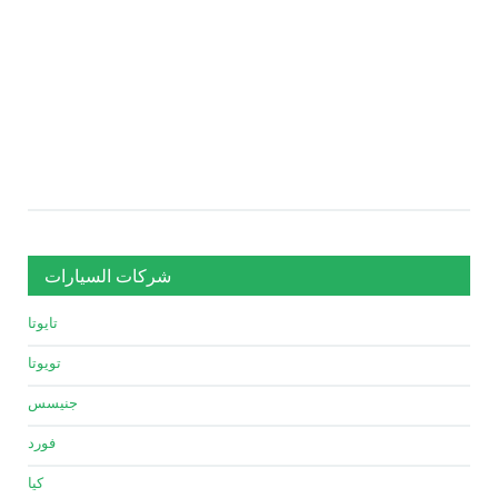
شركات السيارات
تايوتا
تويوتا
جنيسس
فورد
كيا