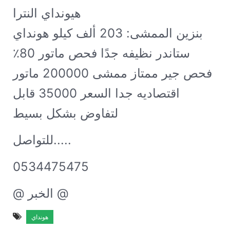
هيونداي النترا GL 2016 قير اوتماتيك
بنزين الممشى: 203 ألف كيلو
هونداي
ستاندر نظيفه جدًا فحص ماتور 80٪؜
فحص جير ممتاز ممشى 200000 ماتور
1600 اقتصاديه جدا السعر 35000 قابل
لتفاوض بشكل بسيط
للتواصل.....
0534475475
@ الخبر @
هونداي