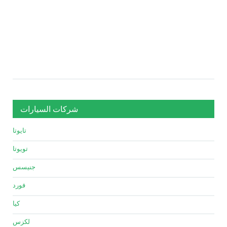
شركات السيارات
تايوتا
تويوتا
جنيسس
فورد
كيا
لكزس