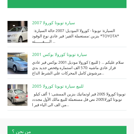
الإبلاغ عن إساءة الاستخدام
سيارة تويوتا كورولا 2007
السيارة: ⁨تويوتا⁩ - ⁨كورولا⁩ الموديل: ⁨2007⁩ حالة السيارة:
⁨مستعملة⁩ القير: ⁨قير عادي⁩ نوع الوقود: ⁨بنزين⁩ *TOYOTA*
الــــفــــــئه ...
سيارة تويوتا كورولا بوكس 2001
سلام عليكم ... ( للبيع ) كورولا موديل 2001 بوكس قير عادي
قزاز عادي ماشيه :570 الف استماره وفحص جديد بدي
مرشوش كامل المحركات علي الشرط الداخ...
للبيع سيارة تويوتا كورولا 2005
تويوتا كورولا 2005 قير اوتماتيك بنزين الممشى: 1 ألف كيلو
تويوتا كورلا2005 نص فل مستعملة للبيع مالك الأول مجددد
من الف الى الياء قير ا...
من نحن ؟