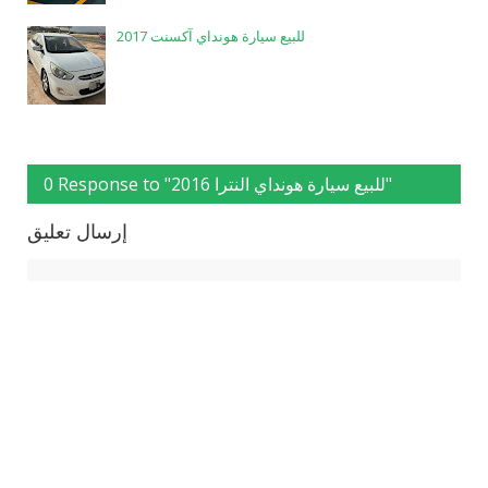
للبيع سيارة هونداي آكسنت 2017
0 Response to "للبيع سيارة هونداي النترا 2016"
إرسال تعليق