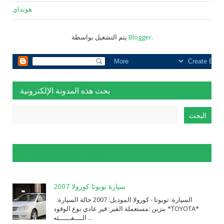
هونداي
.
Blogger
يتم التشغيل بواسطة
بحث هذه المدونة الإلكترونية
الإبلاغ عن إساءة الاستخدام
سيارة تويوتا كورولا 2007
السيارة: ⁨تويوتا⁩ - ⁨كورولا⁩ الموديل: ⁨2007⁩ حالة السيارة:
⁨مستعملة⁩ القير: ⁨قير عادي⁩ نوع الوقود: ⁨بنزين⁩ *TOYOTA*
الــــفــــــئه ...