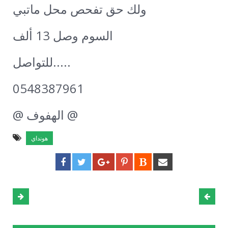
ولك حق تفحص محل ماتبي
السوم وصل 13 ألف
للتواصل.....
0548387961
@ الهفوف @
هونداي