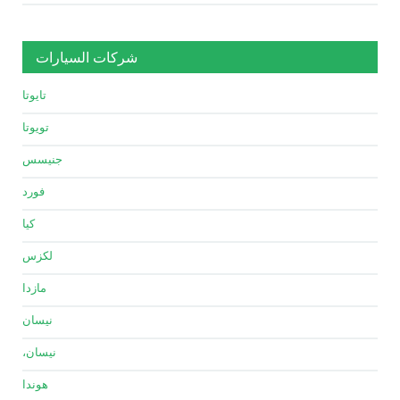
شركات السيارات
تايوتا
تويوتا
جنيسس
فورد
كيا
لكزس
مازدا
نيسان
نيسان،
هوندا