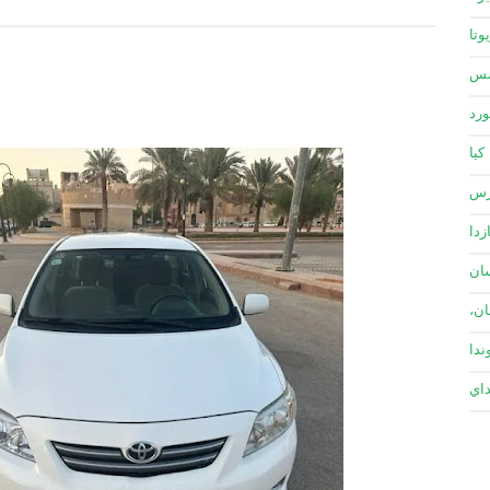
وتا
سس
ورد
كيا
زس
زدا
ان
ان،
ندا
داي