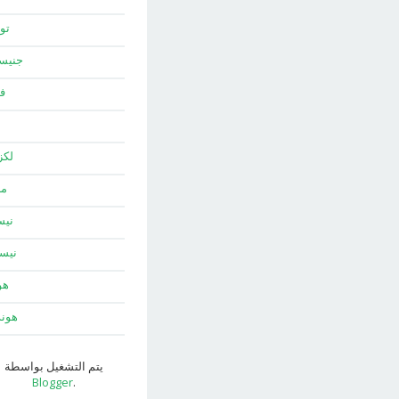
توي
جني
ف
لك
ما
نيس
نيس
هو
هون
يتم التشغيل بواسطة
Blogger
.