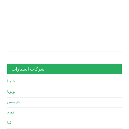
شركات السيارات
تايوتا
تويوتا
جنيسس
فورد
كيا