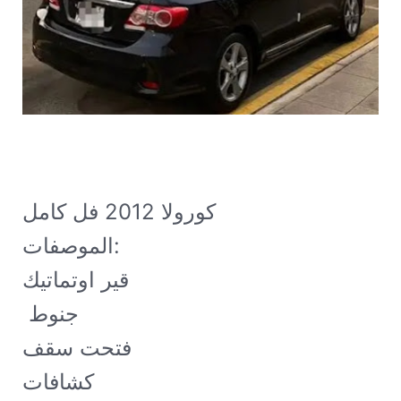
كورولا 2012 فل كامل 

الموصفات:

قير اوتماتيك

 جنوط

فتحت سقف

كشافات
