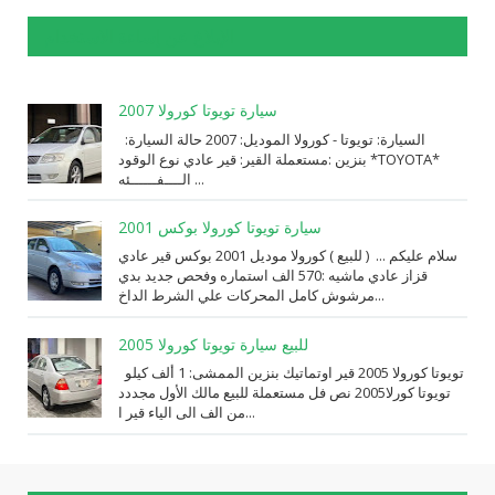
الإبلاغ عن إساءة الاستخدام
سيارة تويوتا كورولا 2007
السيارة: ⁨تويوتا⁩ - ⁨كورولا⁩ الموديل: ⁨2007⁩ حالة السيارة:
⁨مستعملة⁩ القير: ⁨قير عادي⁩ نوع الوقود: ⁨بنزين⁩ *TOYOTA*
الــــفــــــئه ...
سيارة تويوتا كورولا بوكس 2001
سلام عليكم ... ( للبيع ) كورولا موديل 2001 بوكس قير عادي
قزاز عادي ماشيه :570 الف استماره وفحص جديد بدي
مرشوش كامل المحركات علي الشرط الداخ...
للبيع سيارة تويوتا كورولا 2005
تويوتا كورولا 2005 قير اوتماتيك بنزين الممشى: 1 ألف كيلو
تويوتا كورلا2005 نص فل مستعملة للبيع مالك الأول مجددد
من الف الى الياء قير ا...