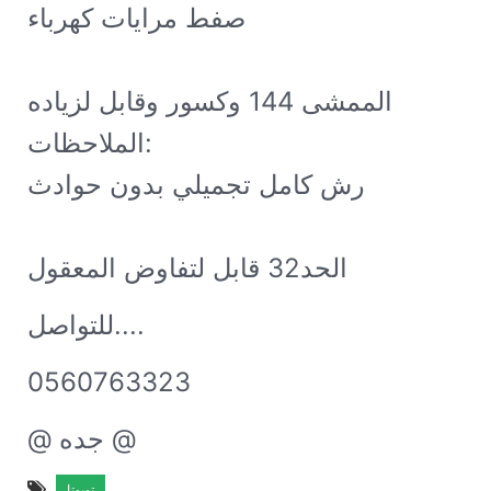
صفط مرايات كهرباء 

الممشى 144 وكسور وقابل لزياده

الملاحظات:

رش كامل تجميلي بدون حوادث

الحد32 قابل لتفاوض المعقول
للتواصل....
0560763323
@ جده @
تويوتا