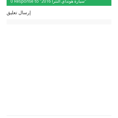
0 Response to "سيارة هونداي النترا 2016"
إرسال تعليق