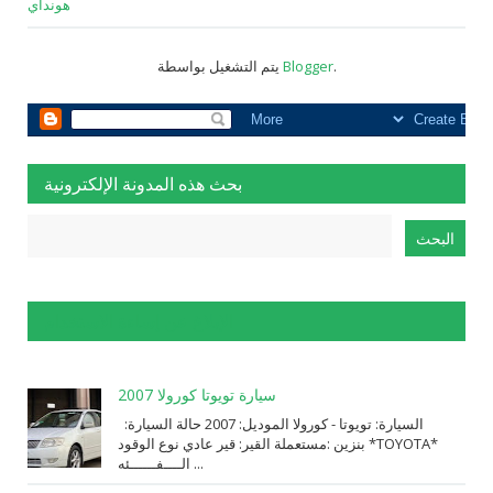
هونداي
.
Blogger
يتم التشغيل بواسطة
بحث هذه المدونة الإلكترونية
الإبلاغ عن إساءة الاستخدام
سيارة تويوتا كورولا 2007
السيارة: ⁨تويوتا⁩ - ⁨كورولا⁩ الموديل: ⁨2007⁩ حالة السيارة:
⁨مستعملة⁩ القير: ⁨قير عادي⁩ نوع الوقود: ⁨بنزين⁩ *TOYOTA*
الــــفــــــئه ...