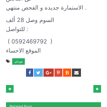
الاستمارة جديده و الفحص منتهي .
السوم وصل 28 ألف 

للتواصل : ‭ 
‭ ( 0592469792  ) ‬

الموقع الاحساء
هونداي
Related Post