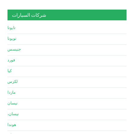
شركات السيارات
تايوتا
تويوتا
جنيسس
فورد
كيا
لكزس
مازدا
نيسان
نيسان،
هوندا