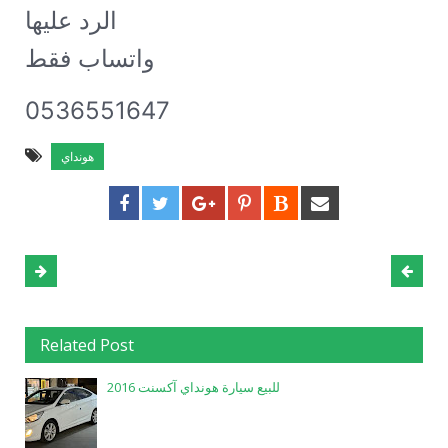
الرد عليها

واتساب فقط
0536551647
هونداي
Related Post
للبيع سيارة هونداي آكسنت 2016