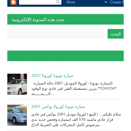
بحث هذه المدونة الإلكترونية
الإبلاغ عن إساءة الاستخدام
سيارة تويوتا كورولا 2007
السيارة: ⁨تويوتا⁩ - ⁨كورولا⁩ الموديل: ⁨2007⁩ حالة السيارة:
⁨مستعملة⁩ القير: ⁨قير عادي⁩ نوع الوقود: ⁨بنزين⁩ *TOYOTA*
الــــفــــــئه ...
سيارة تويوتا كورولا بوكس 2001
سلام عليكم ... ( للبيع ) كورولا موديل 2001 بوكس قير عادي
قزاز عادي ماشيه :570 الف استماره وفحص جديد بدي
مرشوش كامل المحركات علي الشرط الداخ...