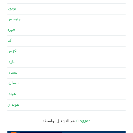
تويوتا
جنيسس
فورد
كيا
لكزس
مازدا
نيسان
نيسان،
هوندا
هونداي
.
Blogger
يتم التشغيل بواسطة