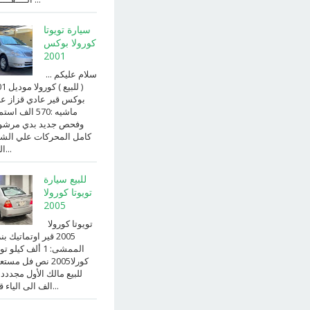
سيارة تويوتا
كورولا بوكس
2001
سلام عليكم ...
( للبيع )
بوكس قير عادي قزاز ع
ماشيه :570 الف ا
وفحص جديد بدي مرش
كامل المحركات علي الش
الداخ...
للبيع سيارة
تويوتا كورولا
2005
تويوتا كورولا
2005 قير اوتماتيك ب
الممشى: 1 ألف كيلو 
كورلا2005 نص فل مست
للبيع مالك الأول مجددد
الف الى الياء قير ا...