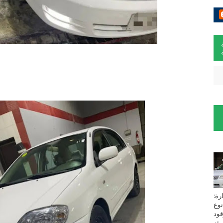
لسيارة:
نوع
زين⁩ *TOYOTA*