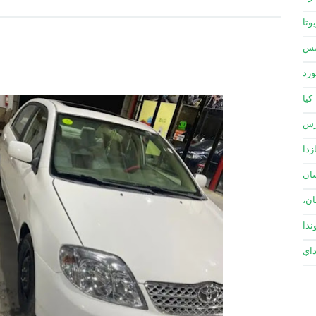
وتا
سس
ورد
كيا
زس
زدا
ان
ان،
ندا
داي