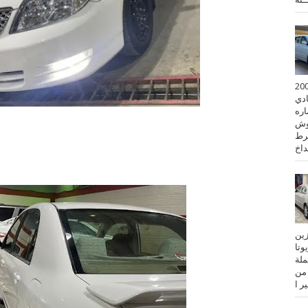
 كورولا موديل 2001
ادي
ستماره
وش
رط
نزين
تويوتا
عملة
 من