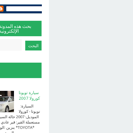
بحث هذه المدونة
الإلكترونية
الإبلاغ عن إساءة
الاستخدام
سيارة تويوتا
كورولا 2007
السيارة:
⁨تويوتا⁩ - ⁨كورولا⁩
الموديل: ⁨2007⁩ حالة ا
⁨مستعملة⁩ القير: ⁨قير عادي⁩ 
الوقود: ⁨بن
الــــفــــــئه ...