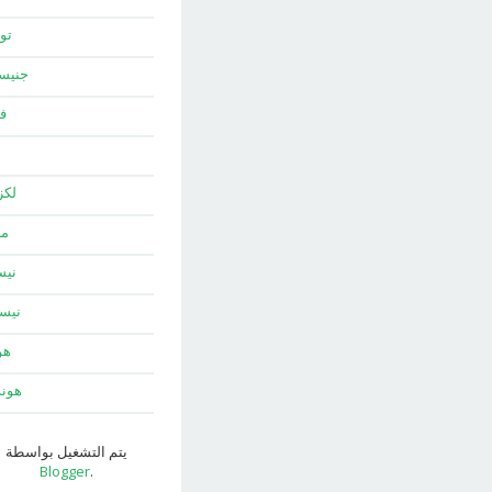
توي
جني
ف
لك
ما
نيس
نيس
هو
هون
يتم التشغيل بواسطة
Blogger
.