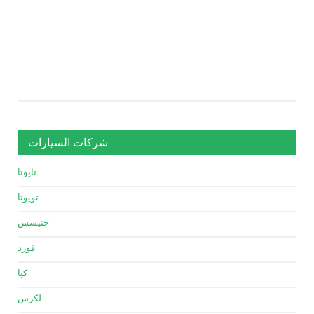
شركات السيارات
تايوتا
تويوتا
جنيسس
فورد
كيا
لكزس