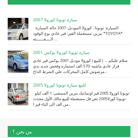
سيارة تويوتا كورولا 2007
السيارة: ⁨تويوتا⁩ - ⁨كورولا⁩ الموديل: ⁨2007⁩ حالة السيارة:
⁨مستعملة⁩ القير: ⁨قير عادي⁩ نوع الوقود: ⁨بنزين⁩ *TOYOTA*
الــــفــــــئه ...
سيارة تويوتا كورولا بوكس 2001
سلام عليكم ... ( للبيع ) كورولا موديل 2001 بوكس قير عادي
قزاز عادي ماشيه :570 الف استماره وفحص جديد بدي
مرشوش كامل المحركات علي الشرط الداخ...
للبيع سيارة تويوتا كورولا 2005
تويوتا كورولا 2005 قير اوتماتيك بنزين الممشى: 1 ألف كيلو
تويوتا كورلا2005 نص فل مستعملة للبيع مالك الأول مجددد
من الف الى الياء قير ا...
من نحن ؟