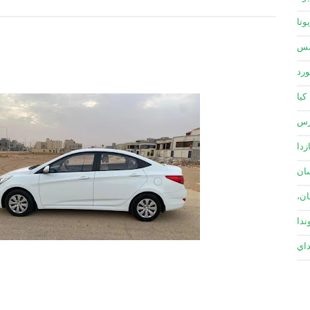
وتا
سس
ورد
كيا
زس
زدا
ان
ان،
ندا
داي