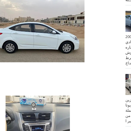
 كورولا موديل 2001
ادي
ستماره
وش
رط
نزين
تويوتا
عملة
 من