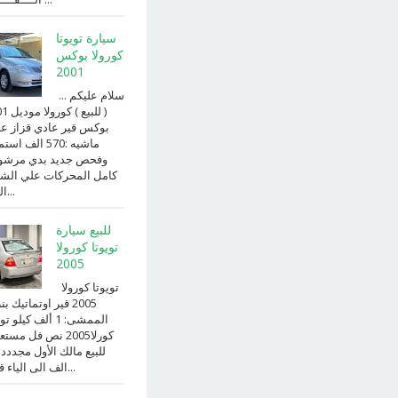
سيارة تويوتا
كورولا بوكس
2001
سلام عليكم ...
( للبيع )
بوكس قير عادي قزاز ع
ماشيه :570 الف ا
وفحص جديد بدي مرش
كامل المحركات علي الش
الداخ...
للبيع سيارة
تويوتا كورولا
2005
تويوتا كورولا
2005 قير اوتماتيك ب
الممشى: 1 ألف كيلو 
كورلا2005 نص فل مست
للبيع مالك الأول مجددد
الف الى الياء قير ا...