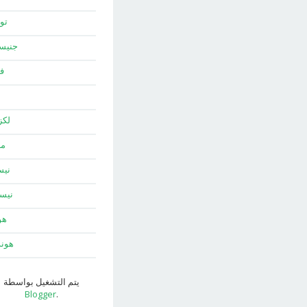
توي
جني
ف
لك
ما
نيس
نيس
هو
هون
يتم التشغيل بواسطة
Blogger
.