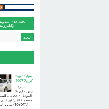
بحث هذه المدونة
الإلكترونية
الإبلاغ عن إساءة
الاستخدام
سيارة تويوتا
كورولا 2007
السيارة:
⁨تويوتا⁩ - ⁨كورولا⁩
الموديل: ⁨2007⁩ حالة ا
⁨مستعملة⁩ القير: ⁨قير عادي⁩ 
الوقود: ⁨بن
الــــفــــــئه ...