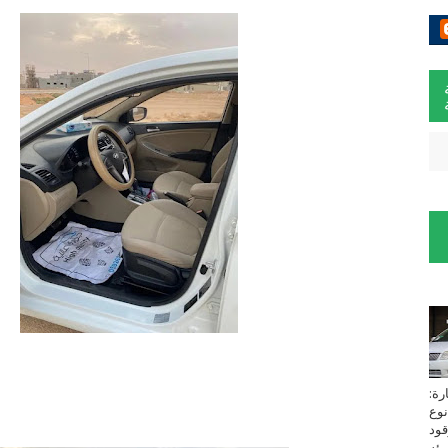
لسيارة:
نوع
زين⁩ *TOYOTA*