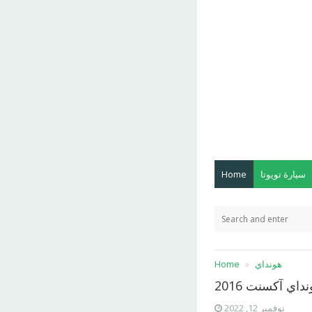
سيارة تويوتا
Home
هونداي
Home
داي آكسنت 2016
نوفمبر 12, 2022