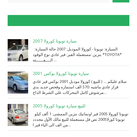
الإبلاغ عن إساءة الاستخدام
سيارة تويوتا كورولا 2007
السيارة: ⁨تويوتا⁩ - ⁨كورولا⁩ الموديل: ⁨2007⁩ حالة السيارة:
⁨مستعملة⁩ القير: ⁨قير عادي⁩ نوع الوقود: ⁨بنزين⁩ *TOYOTA*
الــــفــــــئه ...
سيارة تويوتا كورولا بوكس 2001
سلام عليكم ... ( للبيع ) كورولا موديل 2001 بوكس قير عادي
قزاز عادي ماشيه :570 الف استماره وفحص جديد بدي
مرشوش كامل المحركات علي الشرط الداخ...
للبيع سيارة تويوتا كورولا 2005
تويوتا كورولا 2005 قير اوتماتيك بنزين الممشى: 1 ألف كيلو
تويوتا كورلا2005 نص فل مستعملة للبيع مالك الأول مجددد
من الف الى الياء قير ا...